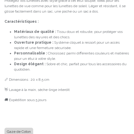
Protégez vos lunettes avec style grâce à cet étui souple, idéal pour les
lunettes de vue comme pour les lunettes de soleil. Léger et résistant, il se
glisse facilement dans un sac, une poche ou un sac à dos.
Caractéristiques :
Matériaux de qualité :
Tissu doux et robuste, pour protéger vos
lunettes des rayures et des chocs.
Ouverture pratique :
Système cliquet à ressort pour un accès
rapide et une fermeture sécurisée.
Personnalisable :
Choisissez parmi différentes couleurs et matières
pour un étui à votre style.
Design élégant :
Sobre et chic, parfait pour tous les accessoires du
quotidien.
📏 Dimensions : 20 x 8,5 cm
👋 Lavage à la main, sèche-linge interdit
🚚 Expédition sous 5 jours
Gaze de Coton