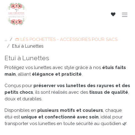
Se rendre au contenu
...
👝 LES POCHETTES - ACCESSOIRES POUR SACS
Etui à Lunettes
Etui à Lunettes
Protégez vos lunettes avec style grâce à nos
étuis faits
main
, alliant
élégance et praticité
.
Conçus pour
préserver vos lunettes des rayures et des
petits chocs
, ils sont réalisés avec des
tissus de qualité
,
doux et durables.
Disponibles en
plusieurs motifs et couleurs
, chaque
étui est
unique et confectionné avec soin
, idéal pour
transporter vos lunettes en toute sécurité au quotidien 🌿