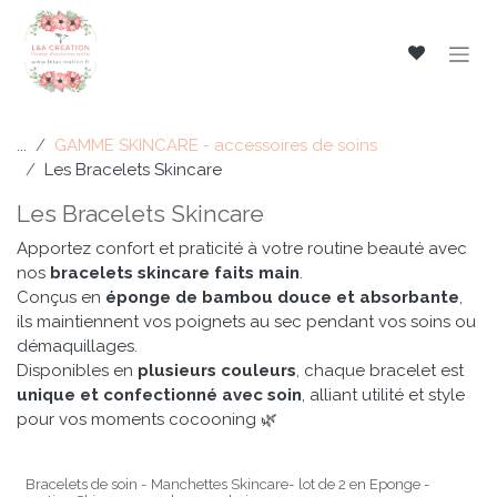
Se rendre au contenu
...
GAMME SKINCARE - accessoires de soins
Les Bracelets Skincare
Les Bracelets Skincare
Apportez confort et praticité à votre routine beauté avec
nos
bracelets skincare faits main
.
Conçus en
éponge de bambou douce et absorbante
,
ils maintiennent vos poignets au sec pendant vos soins ou
démaquillages.
Disponibles en
plusieurs couleurs
, chaque bracelet est
unique et confectionné avec soin
, alliant utilité et style
pour vos moments cocooning 🌿
Bracelets de soin - Manchettes Skincare- lot de 2 en Eponge -