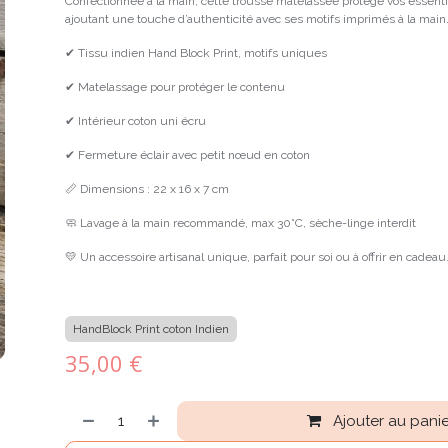
Confectionnée à la main, cette trousse matelassée protège vos essent
ajoutant une touche d’authenticité avec ses motifs imprimés à la main
✔ Tissu indien Hand Block Print, motifs uniques
✔ Matelassage pour protéger le contenu
✔ Intérieur coton uni écru
✔ Fermeture éclair avec petit nœud en coton
📏 Dimensions : 22 x 16 x 7 cm
🧼 Lavage à la main recommandé, max 30°C, sèche-linge interdit
💛 Un accessoire artisanal unique, parfait pour soi ou à offrir en cadeau
HandBlock Print coton Indien
35,00
€
Ajouter au panie