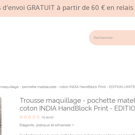
s d'envoi GRATUIT à partir de 60 € en relais 
n/Garantie
Galerie photos
Commande sur mesure
Points 
 maquillage - pochette matelassée - coton INDIA HandBlock Print - EDITION LIMIT
Trousse maquillage - pochette matel
coton INDIA HandBlock Print - EDITI
(0 avis)
Élégante, pratique et artisanale ✨