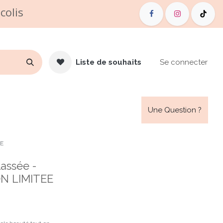
colis
Liste de souhaits
Se connecter
de Vente
Carte cadeau
Une Question ?
EE
assée -
ON LIMITEE