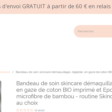
s d'envoi GRATUIT à partir de 60 € en relais 
n/Garantie
Galerie photos
Commande sur mesure
Points 
kincare
Bandeau de soin skincare démaquillage, réglable, en gaze de coton BI
Bandeau de soin skincare démaquilla
en gaze de coton BIO imprimé et Ep
microfibre de bambou - routine Skinc
au choix
(0 avis)