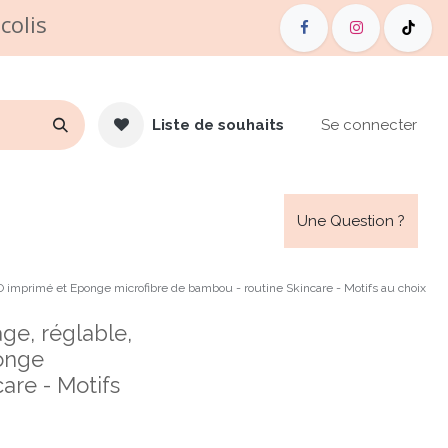
colis
Liste de souhaits
Se connecter
de Vente
Carte cadeau
Une Question ?
O imprimé et Eponge microfibre de bambou - routine Skincare - Motifs au choix
ge, réglable,
onge
are - Motifs