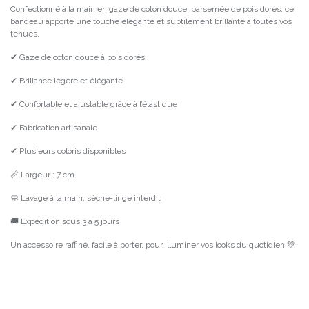
Confectionné à la main en gaze de coton douce, parsemée de pois dorés, ce
bandeau apporte une touche élégante et subtilement brillante à toutes vos
tenues.
✔ Gaze de coton douce à pois dorés
✔ Brillance légère et élégante
✔ Confortable et ajustable grâce à l’élastique
✔ Fabrication artisanale
✔ Plusieurs coloris disponibles
📏 Largeur : 7 cm
🧼 Lavage à la main, sèche-linge interdit
🚚 Expédition sous 3 à 5 jours
Un accessoire raffiné, facile à porter, pour illuminer vos looks du quotidien 💛