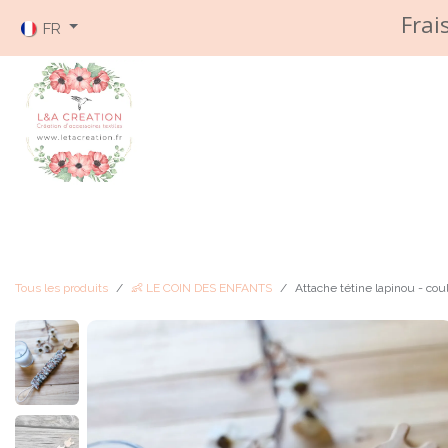
Se rendre au contenu
Frai
FR
Accueil
BOUTIQUE
A Propos
Expéditio
Tous les produits
👶 LE COIN DES ENFANTS
Attache tétine lapinou - cou