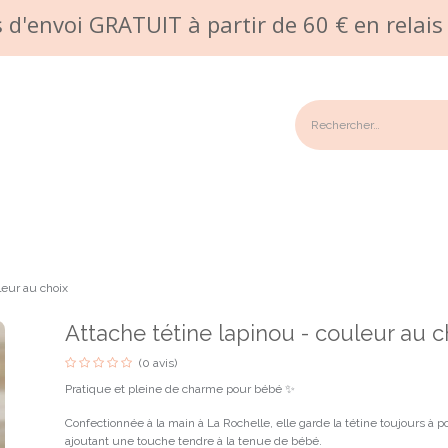
s d'envoi GRATUIT à partir de 60 € en relais 
n/Garantie
Galerie photos
Commande sur mesure
Points 
leur au choix
Attache tétine lapinou - couleur au c
(0 avis)
Pratique et pleine de charme pour bébé ✨
Confectionnée à la main à La Rochelle, elle garde la tétine toujours à 
ajoutant une touche tendre à la tenue de bébé.