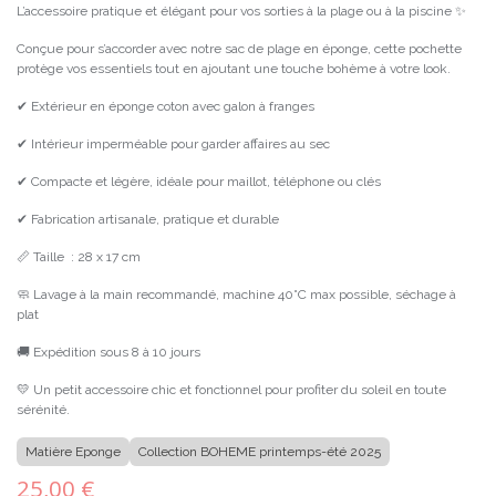
L’accessoire pratique et élégant pour vos sorties à la plage ou à la piscine ✨
Conçue pour s’accorder avec notre sac de plage en éponge, cette pochette
protège vos essentiels tout en ajoutant une touche bohème à votre look.
✔ Extérieur en éponge coton avec galon à franges
✔ Intérieur imperméable pour garder affaires au sec
✔ Compacte et légère, idéale pour maillot, téléphone ou clés
✔ Fabrication artisanale, pratique et durable
📏 Taille : 28 x 17 cm
🧼 Lavage à la main recommandé, machine 40°C max possible, séchage à
plat
🚚 Expédition sous 8 à 10 jours
💛 Un petit accessoire chic et fonctionnel pour profiter du soleil en toute
sérénité.
Matière Eponge
Collection BOHEME printemps-été 2025
25,00
€