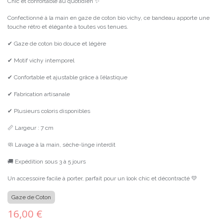
Chic et confortable au quotidien ✨
Confectionné à la main en gaze de coton bio vichy, ce bandeau apporte une
touche rétro et élégante à toutes vos tenues.
✔ Gaze de coton bio douce et légère
✔ Motif vichy intemporel
✔ Confortable et ajustable grâce à l’élastique
✔ Fabrication artisanale
✔ Plusieurs coloris disponibles
📏 Largeur : 7 cm
🧼 Lavage à la main, sèche-linge interdit
🚚 Expédition sous 3 à 5 jours
Un accessoire facile à porter, parfait pour un look chic et décontracté 💛
Gaze de Coton
16,00
€